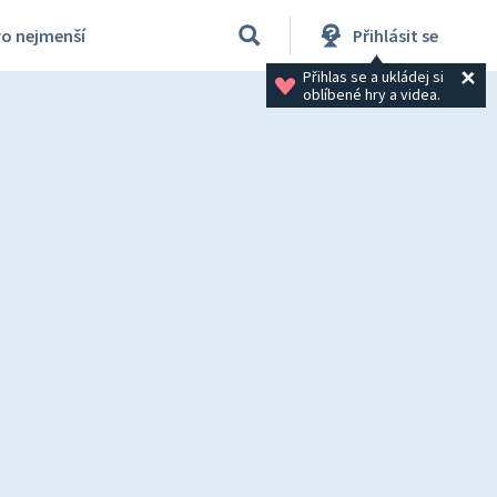
ro nejmenší
Přihlásit se
Přihlas se a ukládej si 
oblíbené hry a videa.