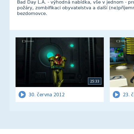
Bad Day L.A. - výhodná nabídka, vše v jednom - proži
požáry, zombifikaci obyvatelstva a další (ne)příjem
bezdomovce.
25:33
30. června 2012
23. 