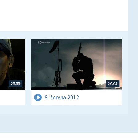
25:55
26:05
9. června 2012