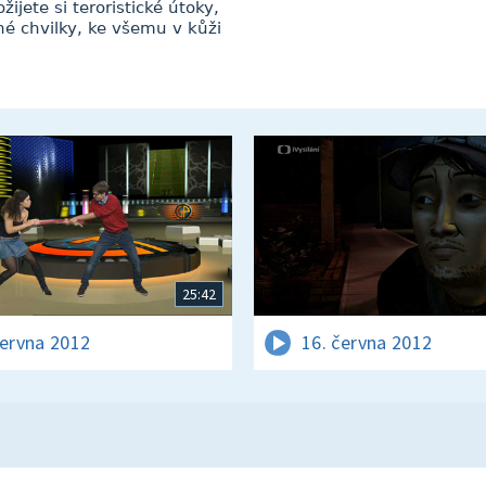
jete si teroristické útoky,
né chvilky, ke všemu v kůži
25:42
června 2012
16. června 2012