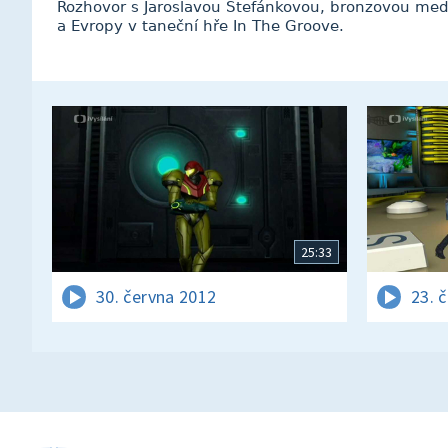
Rozhovor s Jaroslavou Štefánkovou, bronzovou medai
a Evropy v taneční hře In The Groove.
25:33
30. června 2012
23. 