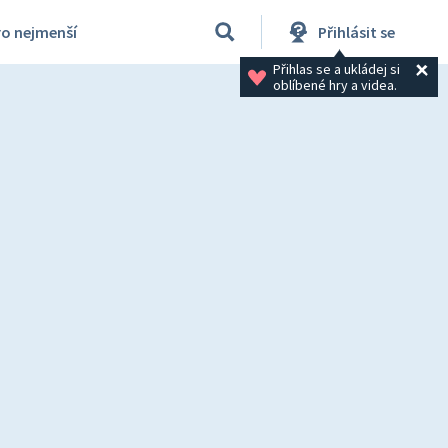
ro nejmenší
Přihlásit se
Přihlas se a ukládej si 
oblíbené hry a videa.