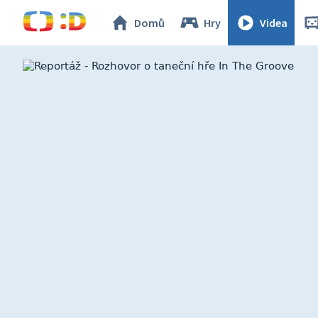
Domů
Hry
Videa