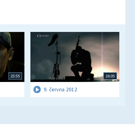
25:55
26:05
9. června 2012