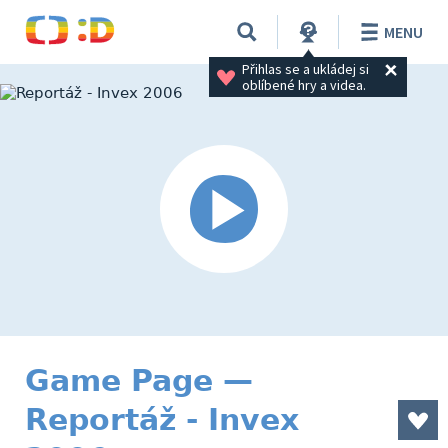
MENU
Přihlas se a ukládej si 
oblíbené hry a videa.
Game Page —
Reportáž - Invex