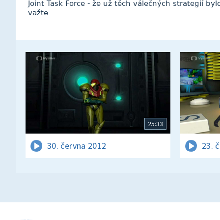
Joint Task Force - že už těch válečných strategií byl
važte
25:33
30. června 2012
23. 