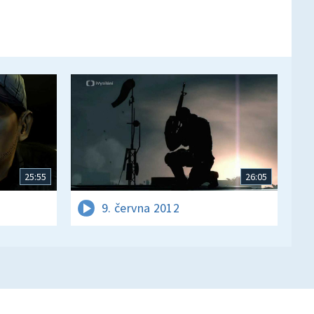
25:55
26:05
9. června 2012