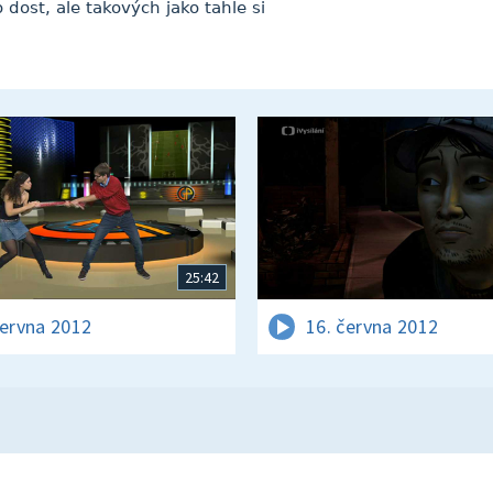
o dost, ale takových jako tahle si
25:42
června 2012
16. června 2012