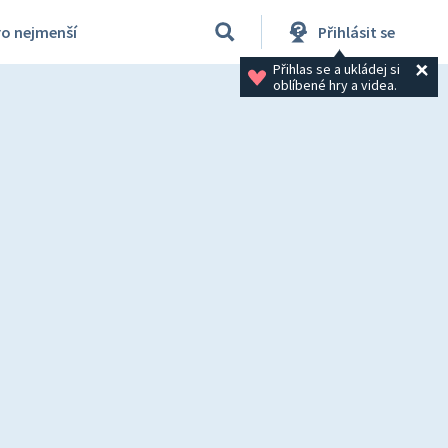
ro nejmenší
Přihlásit se
Přihlas se a ukládej si 
oblíbené hry a videa.