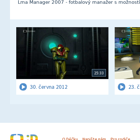
Lma Manager 2007 - fotbalový manažer s možností 3
25:33
30. června 2012
23. 
O Déčku
Napište nám
Pro rodiče