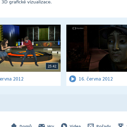
D grafické vizualizace.
25:42
června 2012
16. června 2012
Domů
Hry
Videa
Pořady