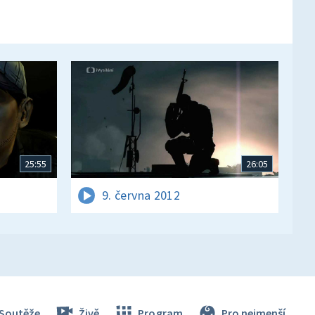
25:55
26:05
9. června 2012
Soutěže
Živě
Program
Pro nejmenší