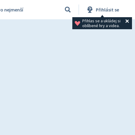
ro nejmenší
Přihlásit se
Přihlas se a ukládej si 
oblíbené hry a videa.