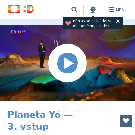
MENU
Přihlas se a ukládej si 
oblíbené hry a videa.
Planeta Yó —
3. vstup