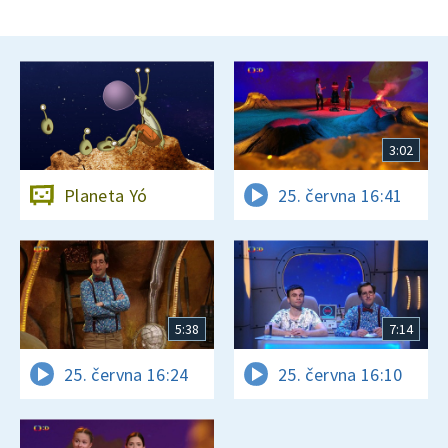
3:02
Planeta Yó
25. června 16:41
5:38
7:14
25. června 16:24
25. června 16:10