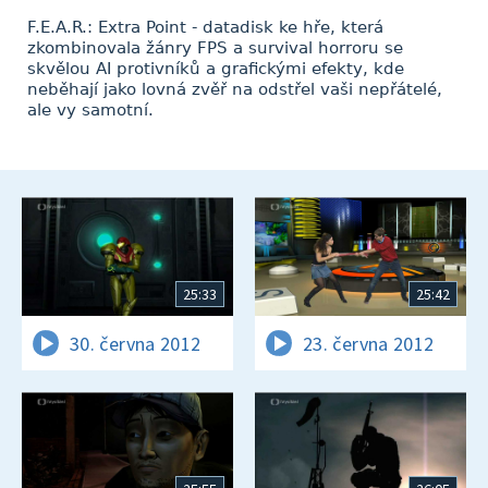
F.E.A.R.: Extra Point - datadisk ke hře, která
zkombinovala žánry FPS a survival horroru se
skvělou AI protivníků a grafickými efekty, kde
neběhají jako lovná zvěř na odstřel vaši nepřátelé,
ale vy samotní.
25:33
25:42
30. června 2012
23. června 2012