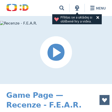
MENU
Přihlas se a ukládej si 
oblíbené hry a videa.
Game Page —
Recenze - F.E.A.R.