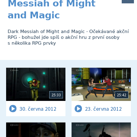
Messiah of Might
and Magic
Dark Messiah of Might and Magic - Očekávané akční
RPG - bohužel jde spíš o akční hru z první osoby
s několika RPG prvky
25:33
25:42
30. června 2012
23. června 2012