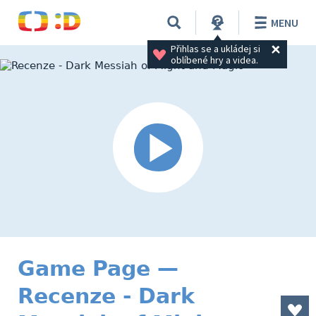
MENU
Přihlas se a ukládej si 
oblíbené hry a videa.
Game Page —
Recenze - Dark