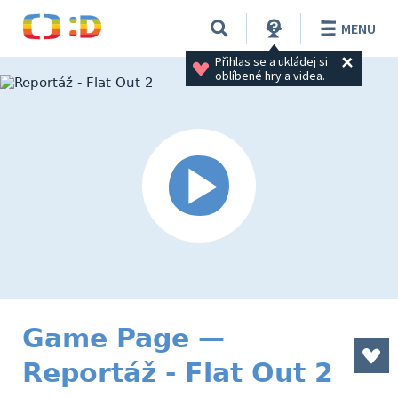
MENU
Přihlas se a ukládej si 
oblíbené hry a videa.
Game Page —
Reportáž - Flat Out 2