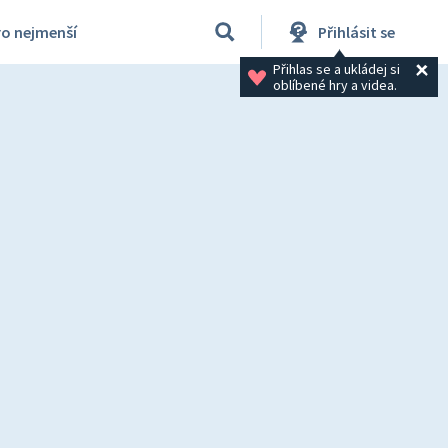
ro nejmenší
Přihlásit se
Přihlas se a ukládej si 
oblíbené hry a videa.