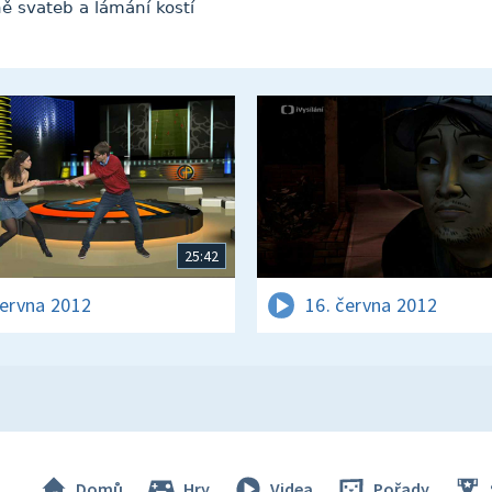
ně svateb a lámání kostí
25:42
června 2012
16. června 2012
Domů
Hry
Videa
Pořady