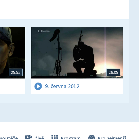
25:55
26:05
9. června 2012
Soutěže
Živě
Program
Pro nejmenší