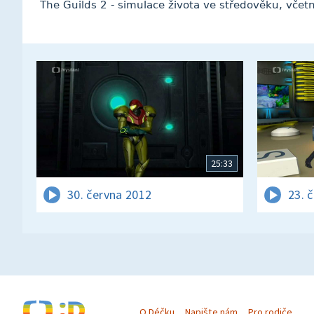
The Guilds 2 - simulace života ve středověku, včet
25:33
30. června 2012
23. 
O Déčku
Napište nám
Pro rodiče