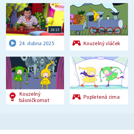
28:15
24. dubna 2025
Kouzelný vláček
Kouzelný
Popletená zima
básničkomat