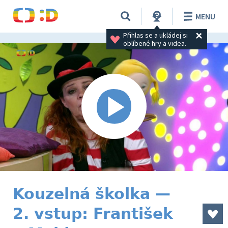
MENU
Přihlas se a ukládej si 
oblíbené hry a videa.
Kouzelná školka —
2. vstup: František