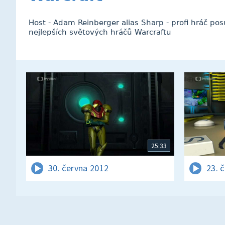
Host - Adam Reinberger alias Sharp - profi hráč po
nejlepších světových hráčů Warcraftu
25:33
30. června 2012
23. 