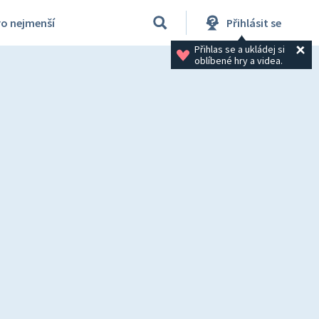
ro nejmenší
Přihlásit se
Přihlas se a ukládej si 
oblíbené hry a videa.