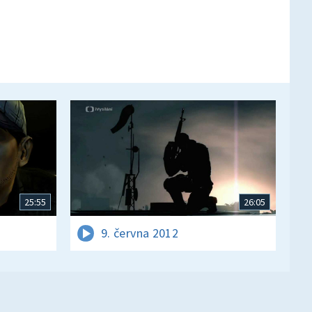
25:55
26:05
9. června 2012