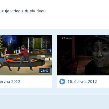
suzuje video z duelu dvou
25:42
června 2012
16. června 2012