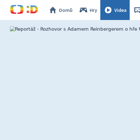
Domů
Hry
Videa