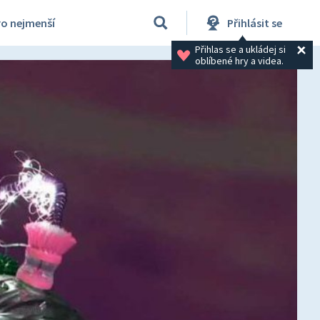
ro nejmenší
Přihlásit se
Přihlas se a ukládej si 
oblíbené hry a videa.