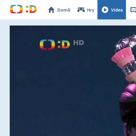
Domů
Hry
Videa