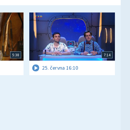
5:38
7:14
25. června 16:10