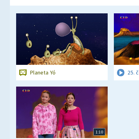
Planeta Yó
25. 
1:10