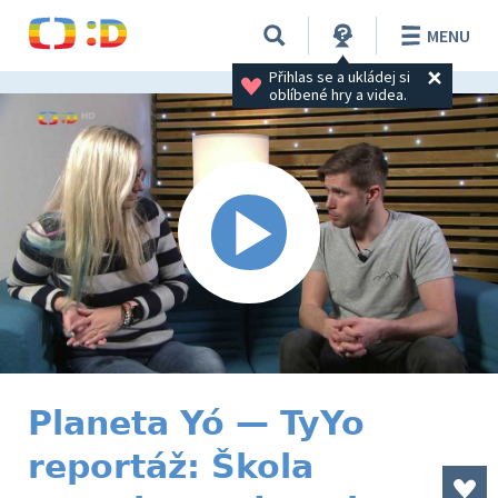
MENU
Přihlas se a ukládej si 
oblíbené hry a videa.
Planeta Yó — TyYo
reportáž: Škola