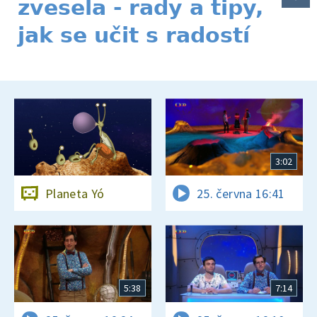
zvesela - rady a tipy,
jak se učit s radostí
3:02
Planeta Yó
25. června 16:41
5:38
7:14