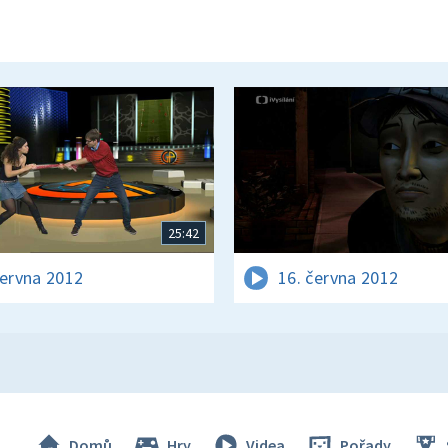
25:42
června 2012
16. června 2012
Domů
Hry
Videa
Pořady