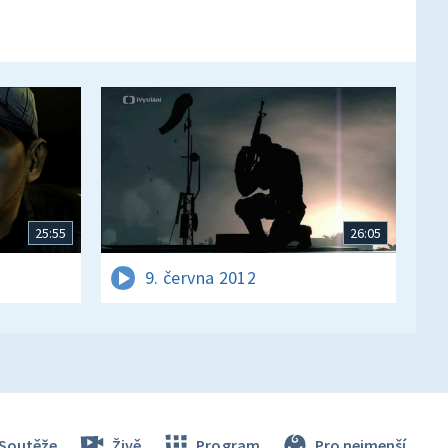
25:55
26:05
9. června 2012
Soutěže
Živě
Program
Pro nejmenší