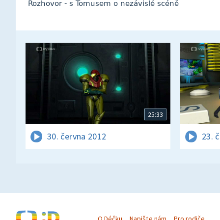
Rozhovor - s Tomusem o nezávislé scéně
25:33
30. června 2012
23. 
O Déčku
Napište nám
Pro rodiče