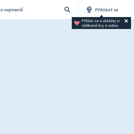
ro nejmenší
Přihlásit se
Přihlas se a ukládej si 
oblíbené hry a videa.