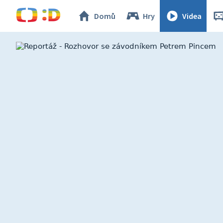
Domů
Hry
Videa