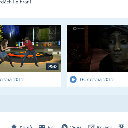
dách i o hraní
25:42
června 2012
16. června 2012
Domů
Hry
Videa
Pořady