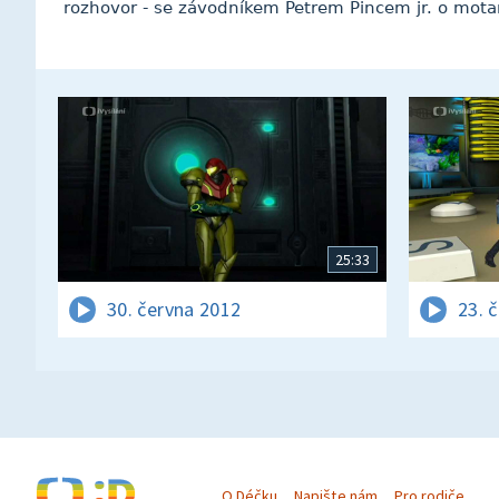
rozhovor - se závodníkem Petrem Pincem jr. o motar
25:33
30. června 2012
23. 
O Déčku
Napište nám
Pro rodiče