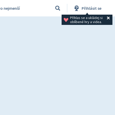
ro nejmenší
Přihlásit se
Přihlas se a ukládej si 
oblíbené hry a videa.