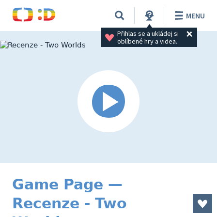
MENU
Přihlas se a ukládej si 
oblíbené hry a videa.
Game Page —
Recenze - Two