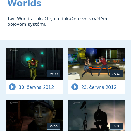
Worlds
Two Worlds - ukažte, co dokážete ve skvělém
bojovém systému
25:33
25:42
30. června 2012
23. června 2012
25:55
26:05