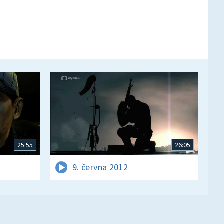
25:55
26:05
9. června 2012