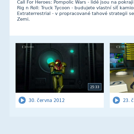
Call For Heroes: Pompolic Wars - lidé jsou na pokraj
Rig n Roll: Truck Tycoon - budujete vlastní síť kam
Extraterrestrial - v propracované tahové strategii 
Zemi.
25:33
30. června 2012
23. 