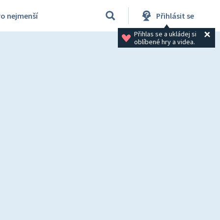
ro nejmenší
Přihlásit se
Přihlas se a ukládej si 
oblíbené hry a videa.