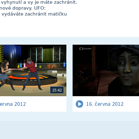
i vyhynutí a vy je máte zachránit.
ionové dopravy. UFO:
se vydáváte zachránit matičku
25:42
června 2012
16. června 2012