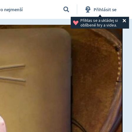
ro nejmenší
Přihlásit se
Přihlas se a ukládej si 
oblíbené hry a videa.