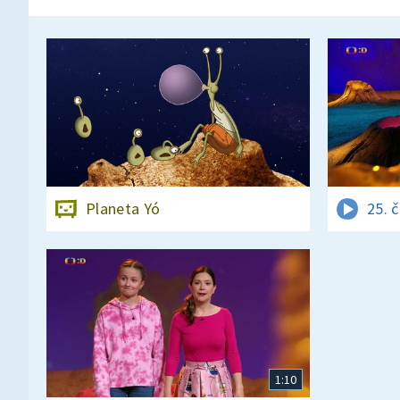
Planeta Yó
25. 
1:10