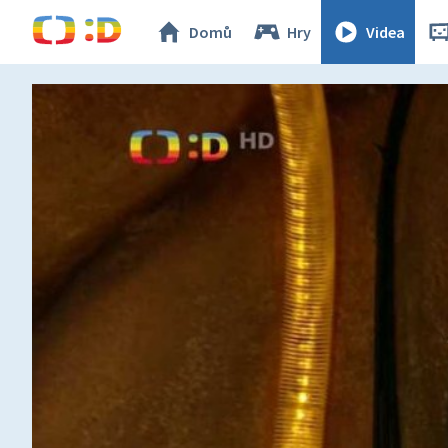
Domů
Hry
Videa