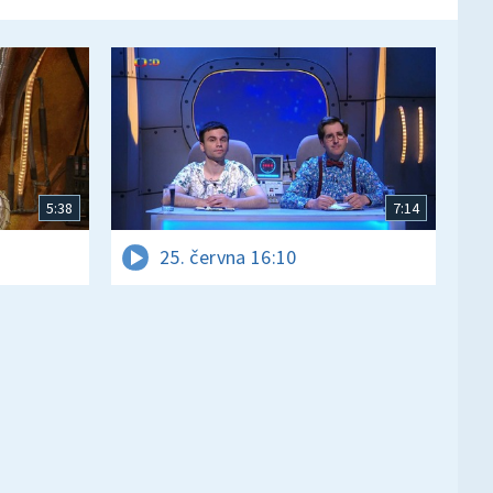
5:38
7:14
25. června 16:10