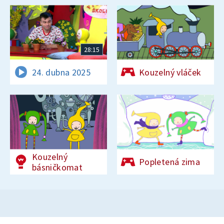
28:15
24. dubna 2025
Kouzelný vláček
Kouzelný
Popletená zima
básničkomat