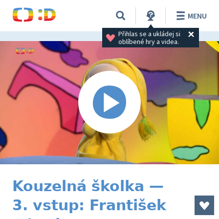
MENU
Přihlas se a ukládej si 
oblíbené hry a videa.
Kouzelná školka —
3. vstup: František