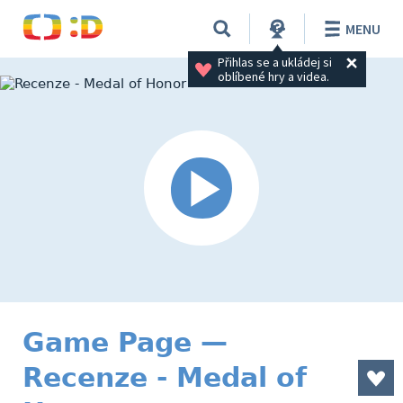
MENU
Přihlas se a ukládej si 
oblíbené hry a videa.
Game Page —
Recenze - Medal of