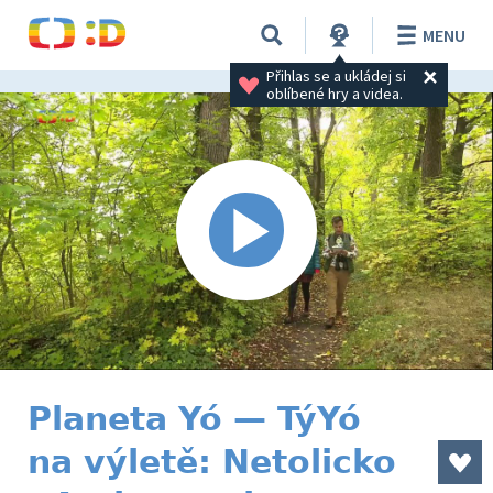
MENU
Přihlas se a ukládej si 
oblíbené hry a videa.
Planeta Yó — TýYó
na výletě: Netolicko