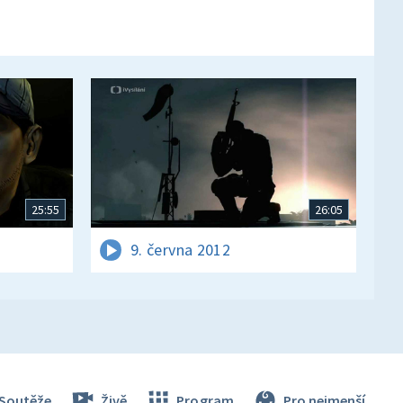
25:55
26:05
9. června 2012
Soutěže
Živě
Program
Pro nejmenší