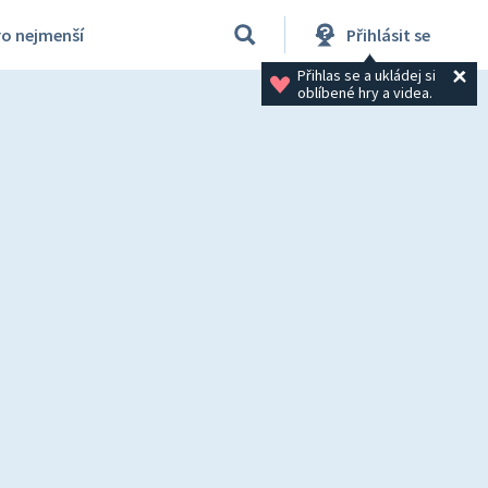
ro nejmenší
Přihlásit se
Přihlas se a ukládej si 
oblíbené hry a videa.