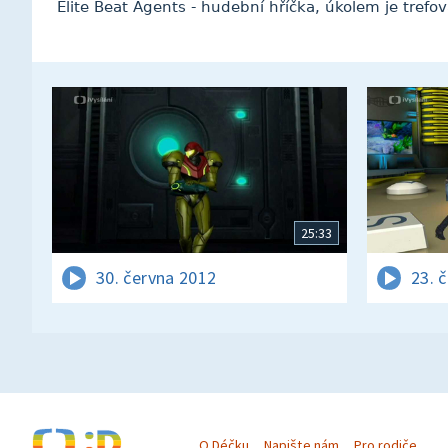
Elite Beat Agents - hudební hříčka, úkolem je trefo
25:33
30. června 2012
23. 
O Déčku
Napište nám
Pro rodiče