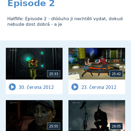
Episode 2
Halflife: Episode 2 - dlóóuho ji nechtěli vydat, dokud
nebude dost dobrá - a je
25:33
25:42
30. června 2012
23. června 2012
25:55
26:05