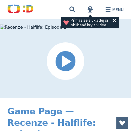
MENU
Přihlas se a ukládej si 
oblíbené hry a videa.
Game Page —
Recenze - Halflife: