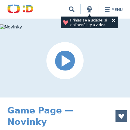
MENU
Přihlas se a ukládej si 
oblíbené hry a videa.
Game Page —
Novinky