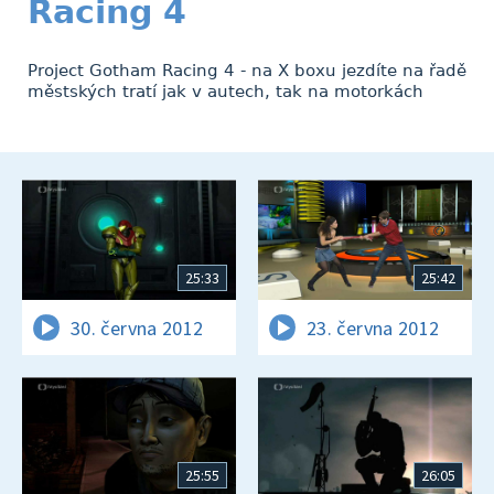
Racing 4
Project Gotham Racing 4 - na X boxu jezdíte na řadě
městských tratí jak v autech, tak na motorkách
25:33
25:42
30. června 2012
23. června 2012
25:55
26:05