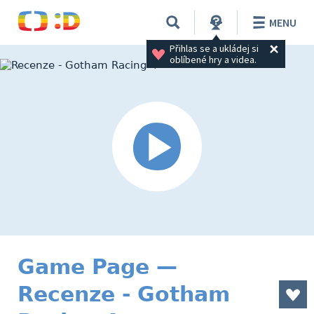
MENU
Přihlas se a ukládej si 
oblíbené hry a videa.
Game Page —
Recenze - Gotham