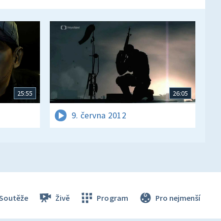
25:55
26:05
9. června 2012
Soutěže
Živě
Program
Pro nejmenší