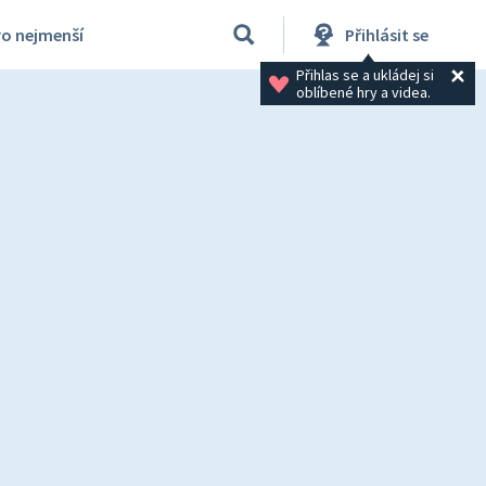
ro nejmenší
Přihlásit se
Přihlas se a ukládej si 
oblíbené hry a videa.