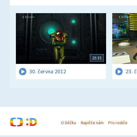
25:33
30. června 2012
23. 
O Déčku
Napište nám
Pro rodiče