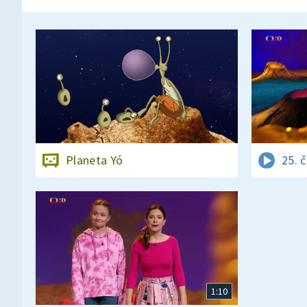
Planeta Yó
25. 
1:10