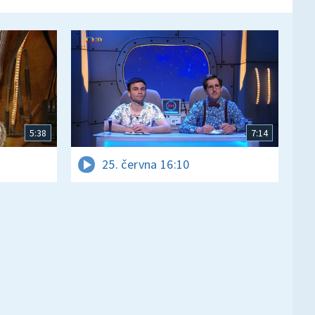
5:38
7:14
25. června 16:10