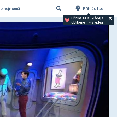
ro nejmenší
Přihlásit se
Přihlas se a ukládej si 
oblíbené hry a videa.