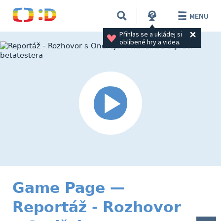
MENU
Přihlas se a ukládej si 
oblíbené hry a videa.
Game Page —
Reportáž - Rozhovor