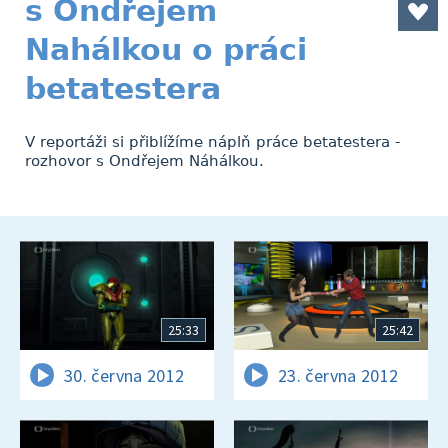
s Ondřejem
Nahálkou o práci
betatestera
V reportáži si přiblížíme náplň práce betatestera -
rozhovor s Ondřejem Náhálkou.
25:33
25:42
30. června 2012
23. června 2012