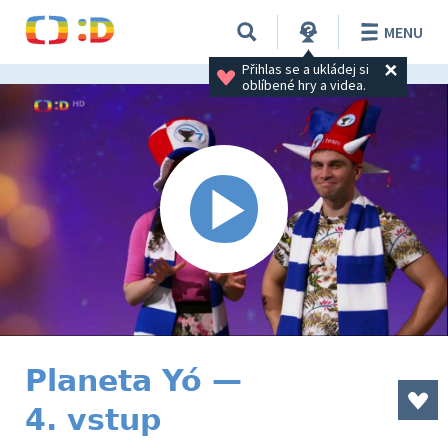
MENU
Přihlas se a ukládej si 
oblíbené hry a videa.
Planeta Yó —
4. vstup