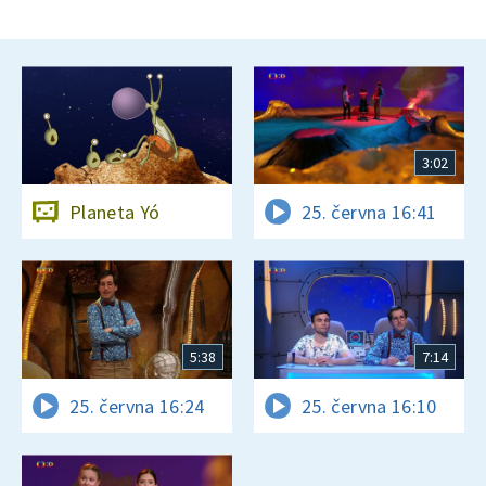
3:02
Planeta Yó
25. června 16:41
5:38
7:14
25. června 16:24
25. června 16:10