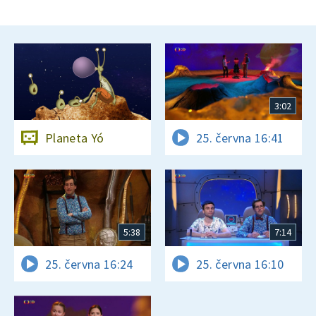
3:02
Planeta Yó
25. června 16:41
5:38
7:14
25. června 16:24
25. června 16:10