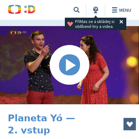
MENU
Přihlas se a ukládej si 
oblíbené hry a videa.
Planeta Yó —
2. vstup