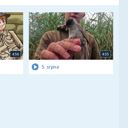
4:56
4:55
5. srpna