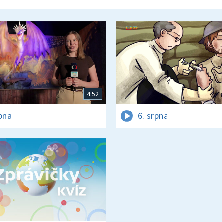
4:52
rpna
6. srpna