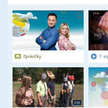
Zprávičky
7. s
5:02