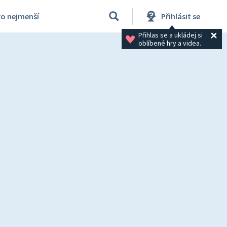
ro nejmenší
Přihlásit se
Přihlas se a ukládej si 
oblíbené hry a videa.