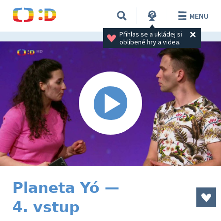
MENU
Přihlas se a ukládej si 
oblíbené hry a videa.
Planeta Yó —
4. vstup