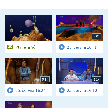
3:02
Planeta Yó
25. června 16:41
5:38
7:14
25. června 16:24
25. června 16:10