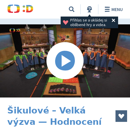
MENU
Přihlas se a ukládej si 
oblíbené hry a videa.
Šikulové – Velká
výzva — Hodnocení