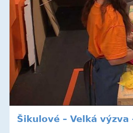
Šikulové – Velká výzva 