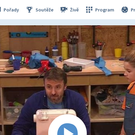
Pořady
Soutěže
Živě
Program
P