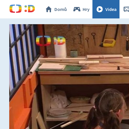
Domů
Hry
Videa