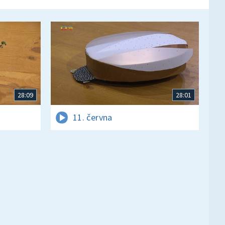
28:09
28:01
11. června