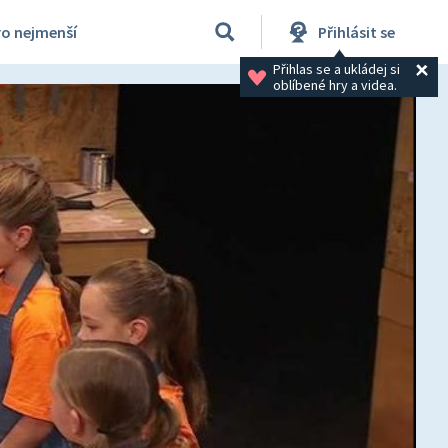
ro nejmenší
Přihlásit se
Přihlas se a ukládej si 
oblíbené hry a videa.