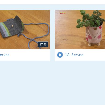
27:43
června
18. června