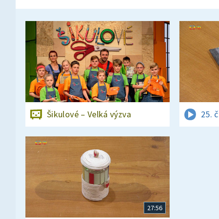
Šikulové – Velká výzva
25. 
27:56