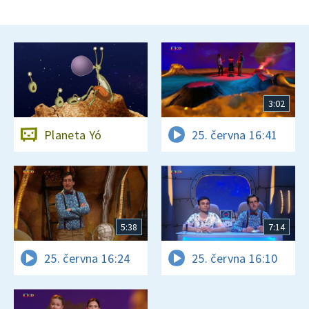
3:02
Planeta Yó
25. června 16:41
5:38
7:14
25. června 16:24
25. června 16:10