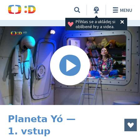
MENU
Přihlas se a ukládej si 
oblíbené hry a videa.
Planeta Yó —
1. vstup