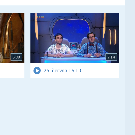
5:38
7:14
25. června 16:10