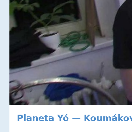
Planeta Yó — Koumákov