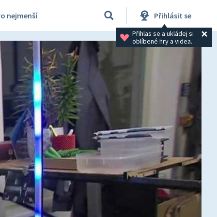
ro nejmenší
Přihlásit se
Přihlas se a ukládej si 
oblíbené hry a videa.