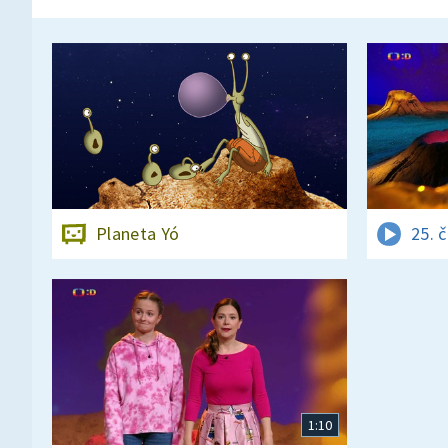
Planeta Yó
25. 
1:10