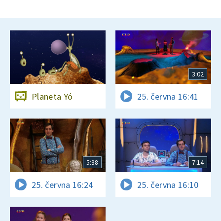
3:02
Planeta Yó
25. června 16:41
5:38
7:14
25. června 16:24
25. června 16:10