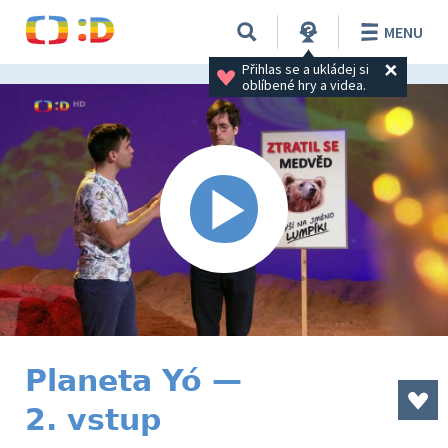
MENU
Přihlas se a ukládej si 
oblíbené hry a videa.
Planeta Yó —
2. vstup