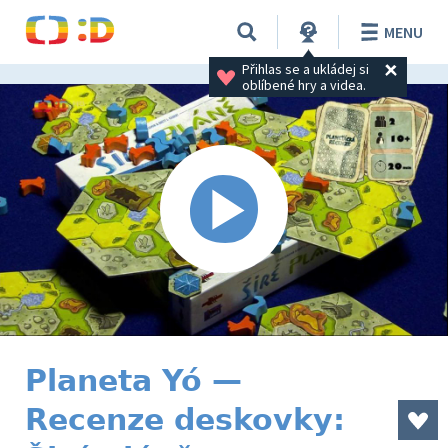
MENU
Přihlas se a ukládej si 
oblíbené hry a videa.
Planeta Yó —
Recenze deskovky: