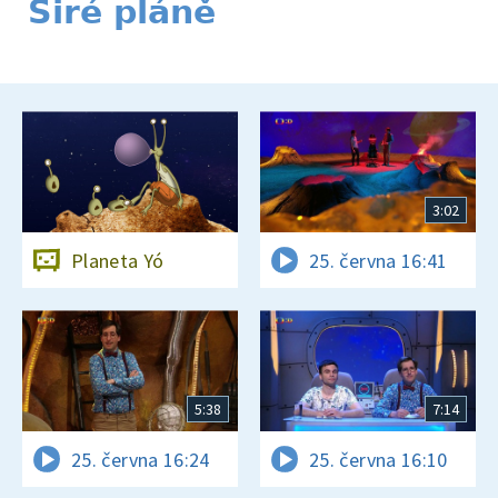
Širé pláně
3:02
Planeta Yó
25. června 16:41
5:38
7:14
25. června 16:24
25. června 16:10