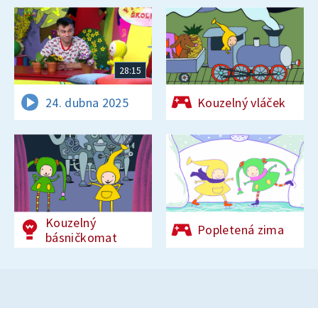
28:15
24. dubna 2025
Kouzelný vláček
Kouzelný
Popletená zima
básničkomat