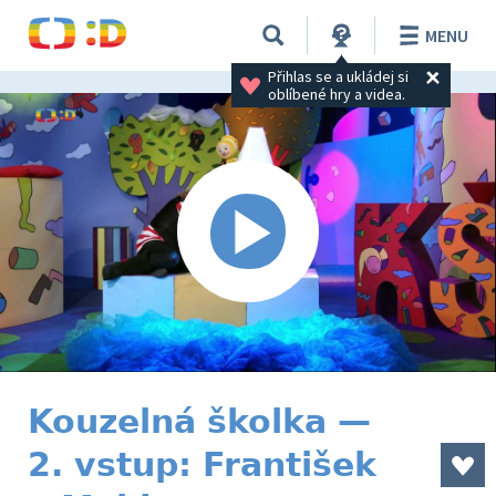
MENU
Přihlas se a ukládej si 
oblíbené hry a videa.
Kouzelná školka —
2. vstup: František