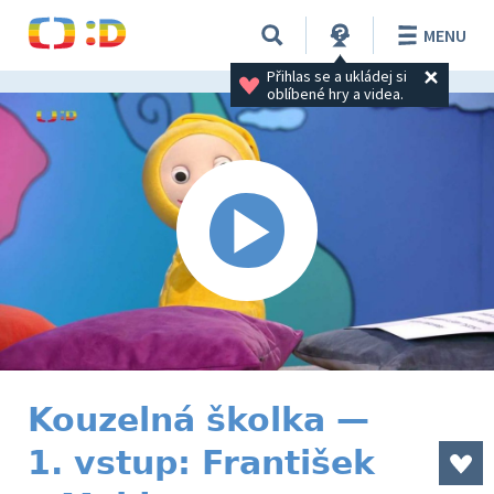
MENU
Přihlas se a ukládej si 
oblíbené hry a videa.
Kouzelná školka —
1. vstup: František