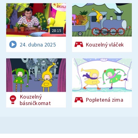
28:15
24. dubna 2025
Kouzelný vláček
Kouzelný
Popletená zima
básničkomat