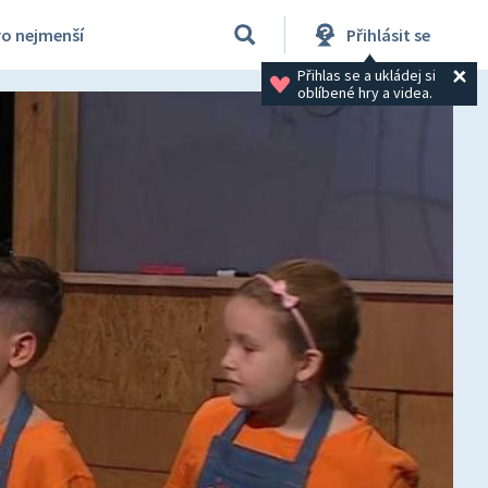
ro nejmenší
Přihlásit se
Přihlas se a ukládej si 
oblíbené hry a videa.