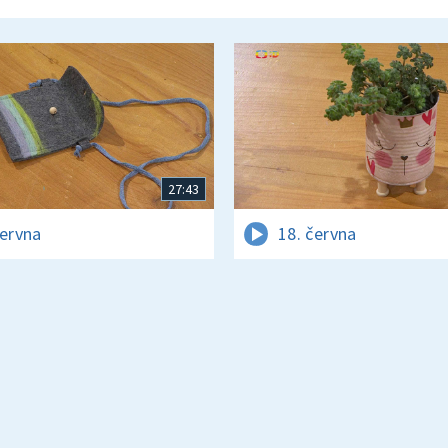
27:43
června
18. června