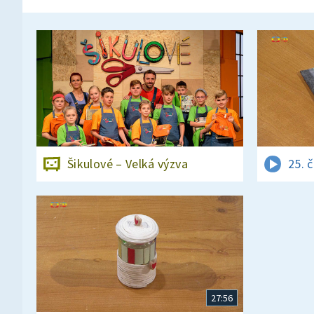
Šikulové – Velká výzva
25. 
27:56