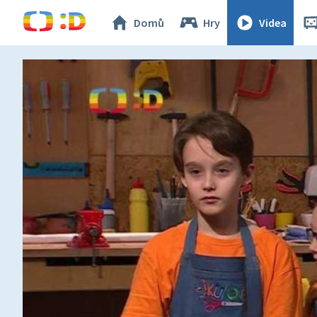
Domů
Hry
Videa