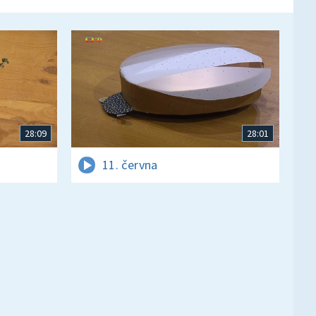
28:09
28:01
11. června