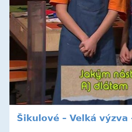
Šikulové – Velká výzva