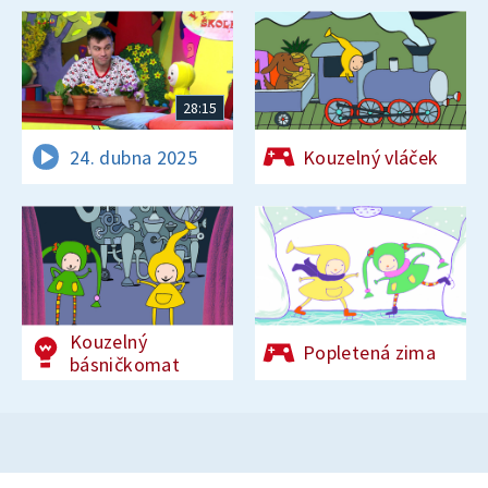
28:15
24. dubna 2025
Kouzelný vláček
Kouzelný
Popletená zima
básničkomat