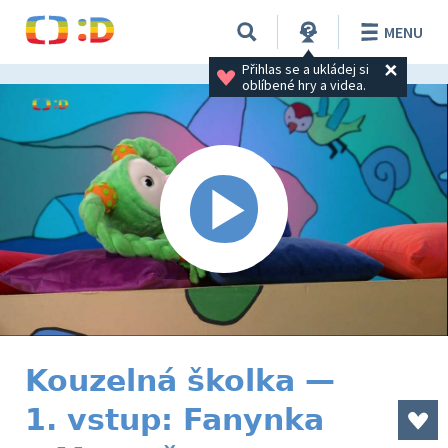
MENU
Přihlas se a ukládej si 
oblíbené hry a videa.
Kouzelná školka —
1. vstup: Fanynka