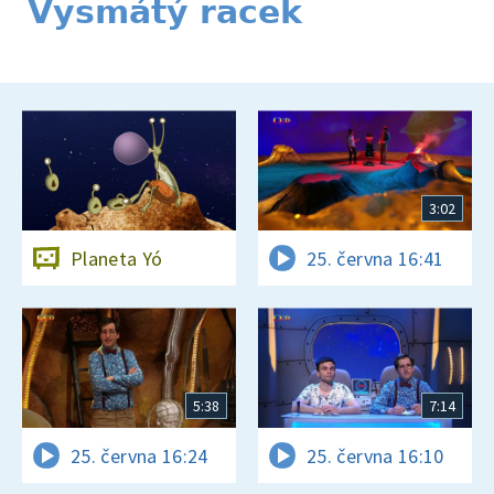
Vysmátý racek
3:02
Planeta Yó
25. června 16:41
5:38
7:14
25. června 16:24
25. června 16:10