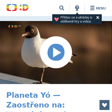
MENU
Přihlas se a ukládej si 
oblíbené hry a videa.
Planeta Yó —
Zaostřeno na: