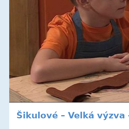
Šikulové – Velká výzva 