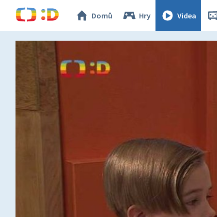
Domů
Hry
Videa