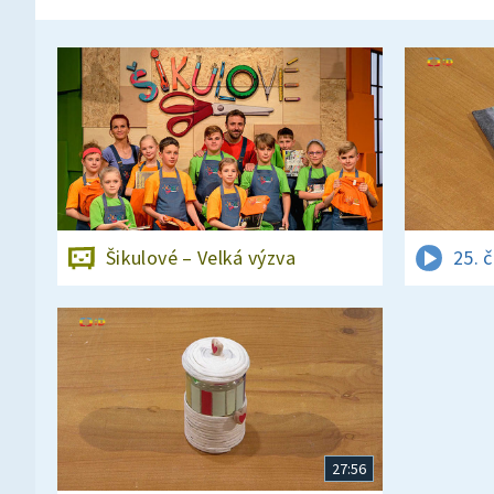
Šikulové – Velká výzva
25. 
27:56