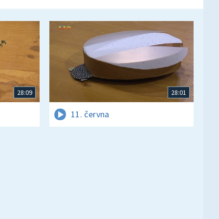
28:09
28:01
11. června