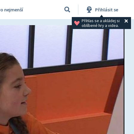
ro nejmenší
Přihlásit se
Přihlas se a ukládej si 
oblíbené hry a videa.