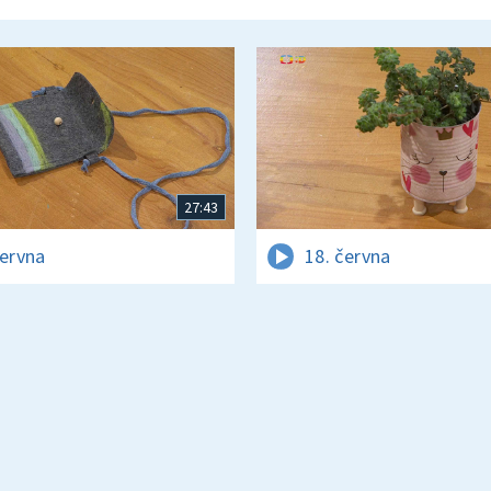
27:43
června
18. června