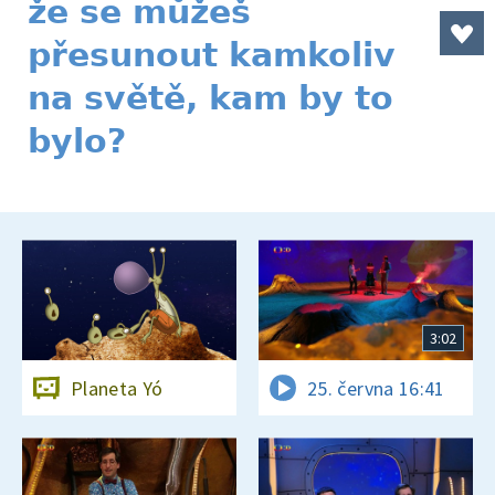
že se můžeš
přesunout kamkoliv
na světě, kam by to
bylo?
3:02
Planeta Yó
25. června 16:41