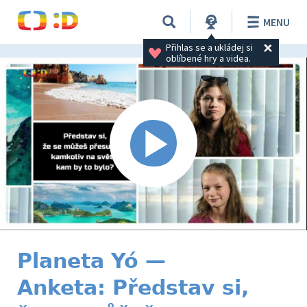
MENU
Přihlas se a ukládej si 
oblíbené hry a videa.
Planeta Yó —
Anketa: Představ si,