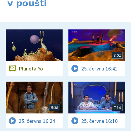
v poušti
3:02
Planeta Yó
25. června 16:41
5:38
7:14
25. června 16:24
25. června 16:10