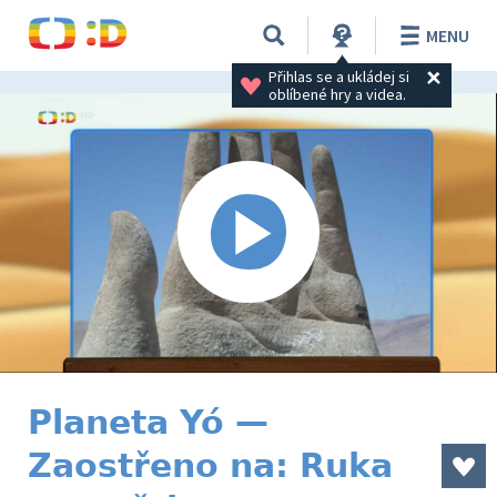
MENU
Přihlas se a ukládej si 
oblíbené hry a videa.
Planeta Yó —
Zaostřeno na: Ruka