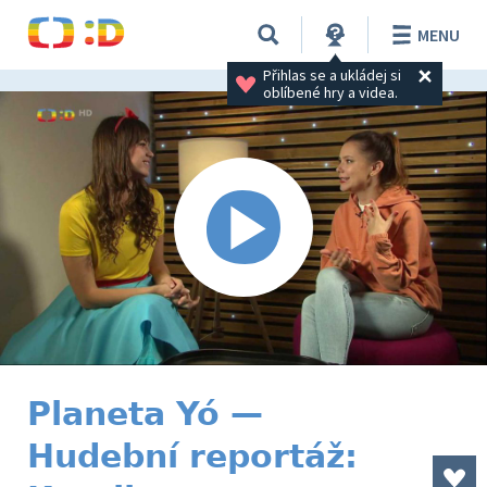
MENU
Přihlas se a ukládej si 
oblíbené hry a videa.
Planeta Yó —
Hudební reportáž: