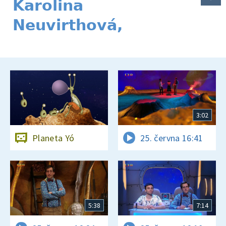
Karolina
Neuvirthová,
3:02
Planeta Yó
25. června 16:41
5:38
7:14