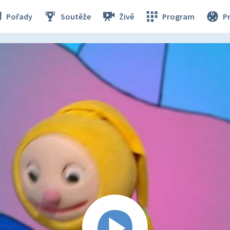
Pořady
Soutěže
Živě
Program
P