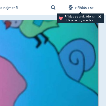
ro nejmenší
Přihlásit se
Přihlas se a ukládej si 
oblíbené hry a videa.