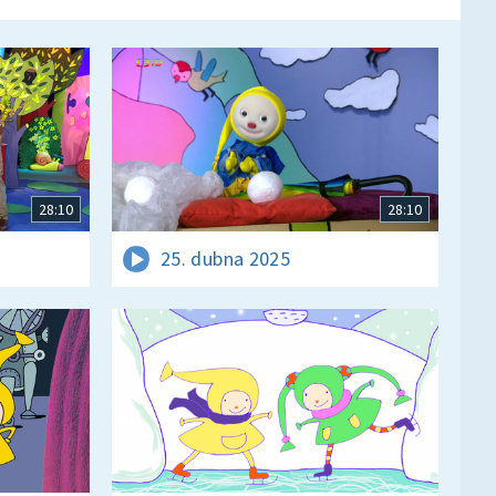
28:10
28:10
25. dubna 2025