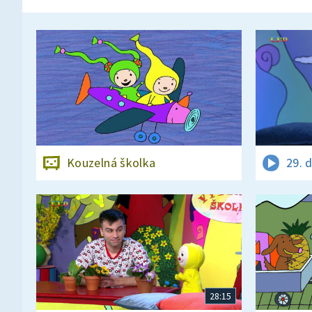
Kouzelná školka
29. 
28:15