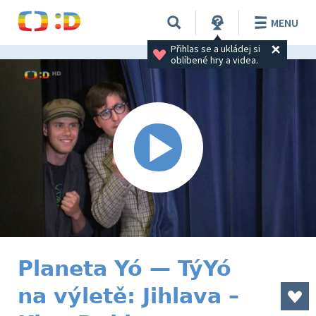
MENU
Přihlas se a ukládej si 
oblíbené hry a videa.
Planeta Yó — TýYó
na výletě: Jihlava –